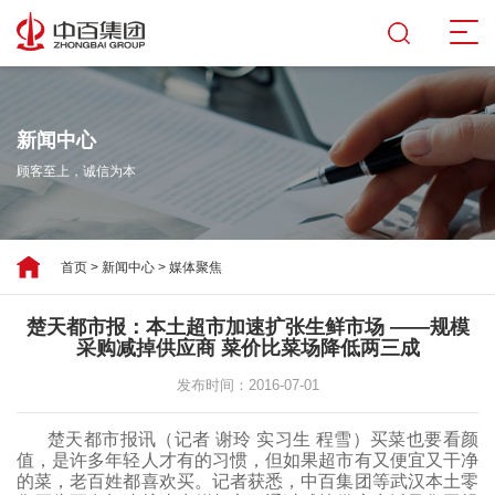
新闻中心
顾客至上，诚信为本
首页
>
新闻中心
>
媒体聚焦
楚天都市报：本土超市加速扩张生鲜市场 ——规模
采购减掉供应商 菜价比菜场降低两三成
发布时间：2016-07-01
楚天都市报讯（记者
谢玲
实习生 程雪）买菜也要看颜
值，是许多年轻人才有的习惯，但如果超市有又便宜又干净
的菜，老百姓都喜欢买。记者获悉，中百集团等武汉本土零