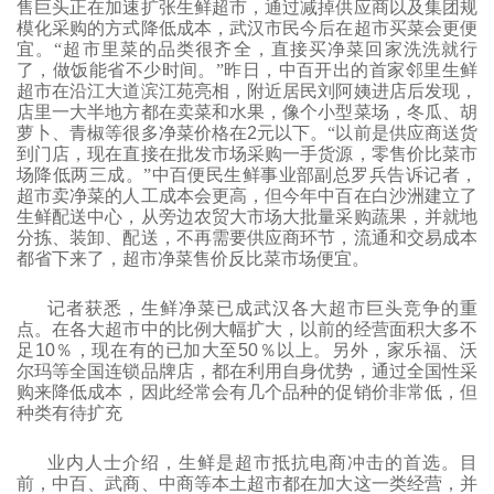
售巨头正在加速扩张生鲜超市，通过减掉供应商以及集团规
模化采购的方式降低成本，武汉市民今后在超市买菜会更便
宜。“超市里菜的品类很齐全，直接买净菜回家洗洗就行
了，做饭能省不少时间。”昨日，中百开出的首家邻里生鲜
超市在沿江大道滨江苑亮相，附近居民刘阿姨进店后发现，
店里一大半地方都在卖菜和水果，像个小型菜场，冬瓜、胡
萝卜、青椒等很多净菜价格在
2
元以下。“以前是供应商送货
到门店，现在直接在批发市场采购一手货源，零售价比菜市
场降低两三成。”中百便民生鲜事业部副总罗兵告诉记者，
超市卖净菜的人工成本会更高，但今年中百在白沙洲建立了
生鲜配送中心，从旁边农贸大市场大批量采购蔬果，并就地
分拣、装卸、配送，不再需要供应商环节，流通和交易成本
都省下来了，超市净菜售价反比菜市场便宜。
记者获悉，生鲜净菜已成武汉各大超市巨头竞争的重
点。在各大超市中的比例大幅扩大，以前的经营面积大多不
足
10
％，现在有的已加大至
50
％以上。另外，家乐福、沃
尔玛等全国连锁品牌店，都在利用自身优势，通过全国性采
购来降低成本，因此经常会有几个品种的促销价非常低，但
种类有待扩充
业内人士介绍，生鲜是超市抵抗电商冲击的首选。目
前，中百、武商、中商等本土超市都在加大这一类经营，并