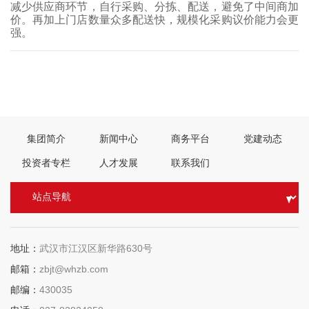
减少供应商环节，自行采购、分拣、配送，避免了中间商加
价。再加上门店数量众多配送快，规模化采购议价能力会更
强。
上一篇：
武汉晚报：武汉街头水果店踏入“战国时代”
下一篇：
长江日报：中百罗森便利店亮相 24小时营业，改良鲜食合武汉人口
味
集团简介
新闻中心
商务平台
党建动态
投资者专栏
人才发展
联系我们
地址：
武汉市江汉区新华路630号
邮箱：
zbjt@whzb.com
邮编：
430035