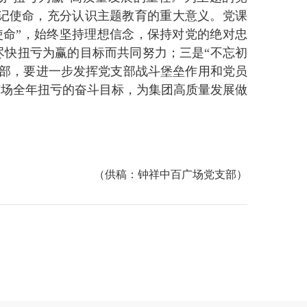
记使命，充分认识主题教育的重大意义。党课
使命”，始终坚持理想信念，保持对党的绝对忠
尽快扭亏为赢的目标而共同努力；三是“不忘初
干部，要进一步发挥党支部战斗堡垒作用和党员
广场全年扭亏的奋斗目标，为集团高质量发展做
（供稿：钟祥中百广场党支部）