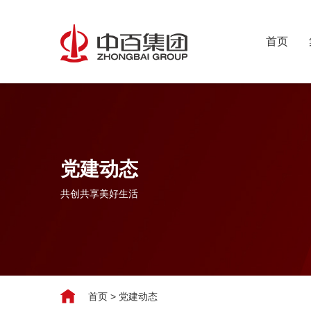
首页
党建动态
共创共享美好生活
首页
>
党建动态