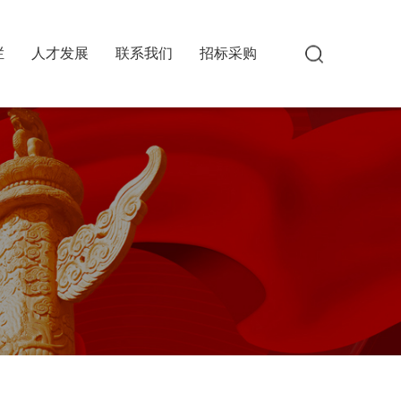
栏
人才发展
联系我们
招标采购