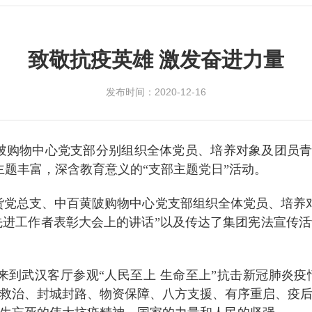
致敬抗疫英雄 激发奋进力量
发布时间：2020-12-16
百黄陂购物中心党支部分别组织全体党员、培养对象及团员青
主题丰富，深含教育意义的“支部主题党日”活动。
党总支、中百黄陂购物中心党支部组织全体党员、培养
和先进工作者表彰大会上的讲话”以及传达了集团宪法宣传
到武汉客厅参观“人民至上 生命至上”抗击新冠肺炎
救治、封城封路、物资保障、八方支援、有序重启、疫