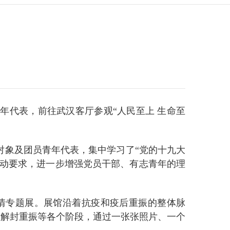
年代表，前往武汉客厅参观“人民至上 生命至
对象及团员青年代表，集中学习了“党的十九大
活动要求，进一步增强党员干部、有志青年的理
疫情专题展。展馆沿着抗疫和疫后重振的整体脉
后解封重振等各个阶段，通过一张张照片、一个