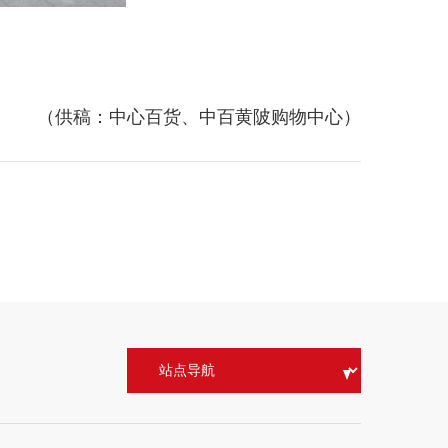
（供稿：中心百货、中百黄陂购物中心）