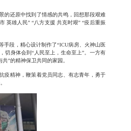
景的还原中找到了情感的共鸣，回想那段艰难
 英雄人民” “八方支援 共克时艰” “疫后重振
等手段，精心设计制作了“ICU病房、火神山医
，切身体会到“人民至上，生命至上”。一方有
与共”的精神保卫共同的家园。
抗疫精神，鞭策着党员同志、有志青年，勇于
斗。