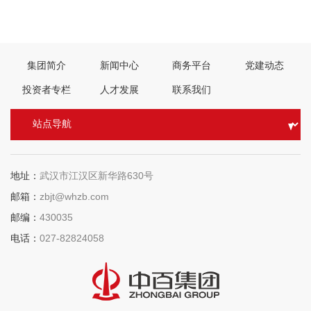
劲 真抓实干 确保高质量完成各项目标任务
下一篇：
不忘初心砥砺行 鼓劲扬帆再出发——中百集团开展“不忘初心、牢记
使命”主题教育之“党建品牌创建”现场交流会
集团简介
新闻中心
商务平台
党建动态
投资者专栏
人才发展
联系我们
地址：
武汉市江汉区新华路630号
邮箱：
zbjt@whzb.com
邮编：
430035
电话：
027-82824058