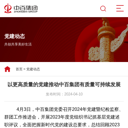
党建动态
共创共享美好生活
首页
>
党建动态
以更高质量的党建推动中百集团有质量可持续发展
发布时间：2024-04-10
4月3日，中百集团党委召开2024年党建暨纪检监察、
群团工作推进会，开展2023年度党组织书记抓基层党建述
职评议，全面把握新时代党的建设总要求，总结回顾2023