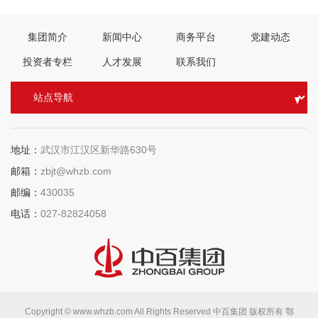
创新“党建+经营”推进“联建+共创”——中百仓储超市孝感区域党支部
全力推进“1359”党建联建工作
集团简介
新闻中心
商务平台
党建动态
投资者专栏
人才发展
联系我们
地址：
武汉市江汉区新华路630号
邮箱：
zbjt@whzb.com
邮编：
430035
电话：
027-82824058
Copyright © www.whzb.com All Rights Reserved 中百集团 版权所有
鄂