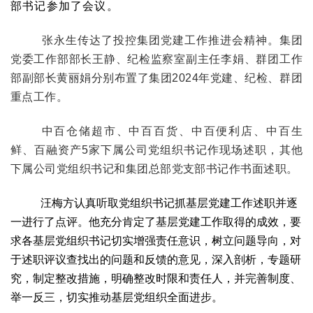
部书记参加了会议。
张永生传达了投控集团党建工作推进会精神。集团
党委工作部部长王静、纪检监察室副主任李娟、群团工作
部副部长黄丽娟分别布置了集团2024年党建、纪检、群团
重点工作。
中百仓储超市、中百百货、中百便利店、中百生
鲜、百融资产5家下属公司党组织书记作现场述职，其他
下属公司党组织书记和集团总部党支部书记作书面述职。
汪梅方认真听取党组织书记抓基层党建工作述职并逐
一进行了点评。他充分肯定了基层党建工作取得的成效，要
求各基层党组织书记切实增强责任意识，树立问题导向，对
于述职评议查找出的问题和反馈的意见，深入剖析，专题研
究，制定整改措施，明确整改时限和责任人，并完善制度、
举一反三，切实推动基层党组织全面进步。