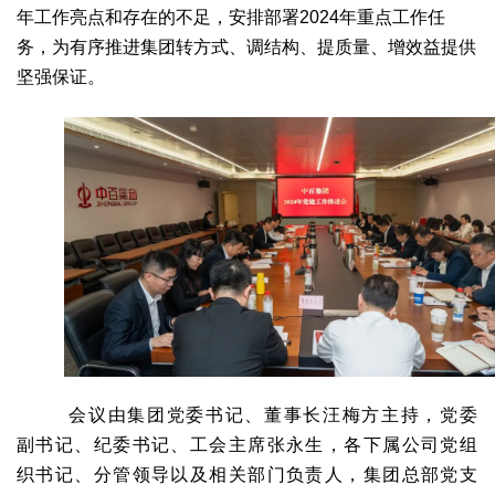
年工作亮点和存在的不足，安排部署2024年重点工作任
务，为有序推进集团转方式、调结构、提质量、增效益提供
坚强保证。
会议由集团党委书记、董事长汪梅方主持，党委
副书记、纪委书记、工会主席张永生，各下属公司党组
织书记、分管领导以及相关部门负责人，集团总部党支