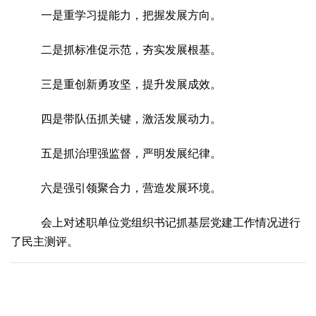
一是重学习提能力，把握发展方向。
二是抓标准促示范，夯实发展根基。
三是重创新勇攻坚，提升发展成效。
四是带队伍抓关键，激活发展动力。
五是抓治理强监督，严明发展纪律。
六是强引领聚合力，营造发展环境。
会上对述职单位党组织书记抓基层党建工作情况进行
了民主测评。
上一篇：
传承红色基因 铭记党纪初心——中百集团开展红色阵地实
践活动
下一篇：