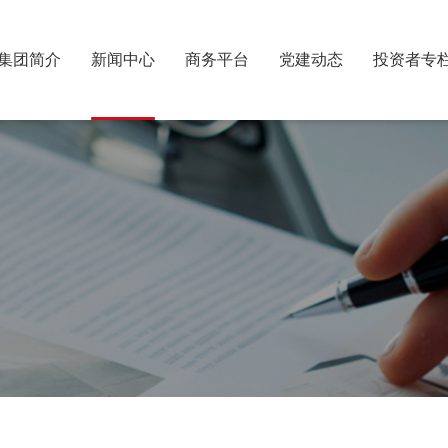
集团简介
新闻中心
商务平台
党建动态
投资者专