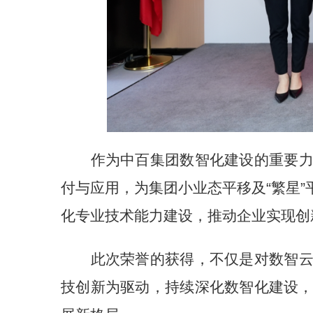
作为中百集团数智化建设的重要
付与应用，为集团小业态平移及
“繁星
化专业技术能力建设，推动企业实现创
此次荣誉的获得，不仅是对数智
技创新为驱动，持续深化数智化建设