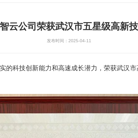
智云公司荣获武汉市五星级高新
发布时间：2025-04-11
实的科技创新能力和高速成长潜力，荣获武汉市