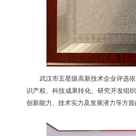
武汉市五星级高新技术企业评选依
识产权、科技成果转化、研究开发组
创新能力、技术实力及发展潜力等方面