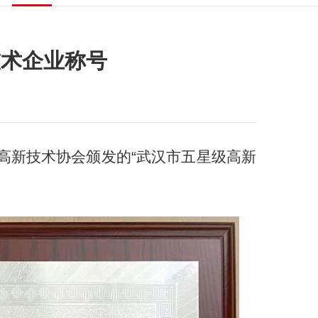
技术企业称号
高新技术协会颁发的
“武汉市五星级高新