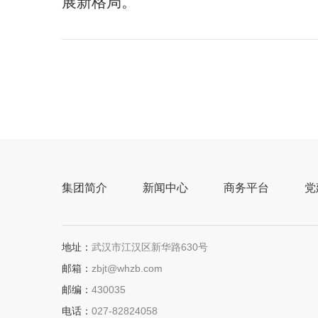
展新格局。
上一篇：
解锁新场景 凭“食”力出圈——中百集团东西湖
下一篇：
音乐跨次元情感新连接——中百集团中心百
集团简介
新闻中心
商务平台
党
地址：
武汉市江汉区新华路630号
邮箱：
zbjt@whzb.com
邮编：
430035
电话：
027-82824058