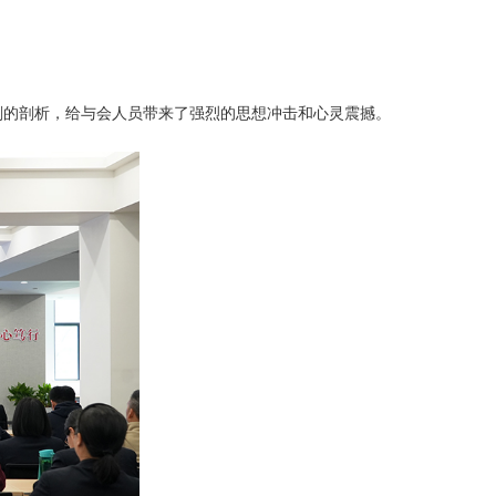
的剖析，给与会人员带来了强烈的思想冲击和心灵震撼。