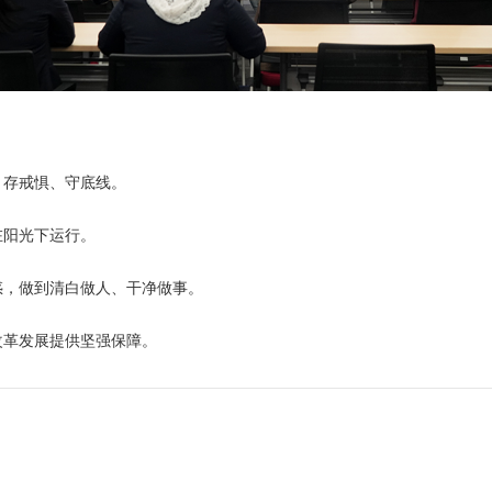
存戒惧、守底线。
阳光下运行。
，做到清白做人、干净做事。
革发展提供坚强保障。
超有料
场全力打造消费新业态新模式新场景