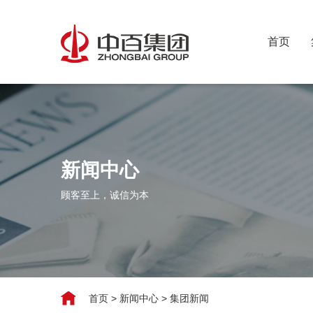
首页
新闻中心
顾客至上，诚信为本
首页
>
新闻中心
>
集团新闻