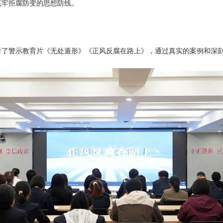
筑牢拒腐防变的思想防线。
警示教育片《无处遁形》《正风反腐在路上》，通过真实的案例和深刻