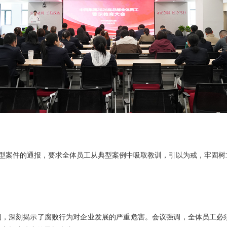
案件的通报，要求全体员工从典型案例中吸取教训，引以为戒，牢固树
，深刻揭示了腐败行为对企业发展的严重危害。会议强调，全体员工必