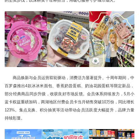
的坚实步伐，以深耕实干诠释担当，用暖心服务守护城市烟火。
商品焕新与会员运营双轮驱动，消费活力显著提升。十周年期间，中
百罗森推出4款冰冰米面包、香蕉奶昔蛋糕、奶油花园蛋糕等限定新品，
部分经典商品同步升级，收获良好市场反馈。会员体系持续发力，5月小
蓝卡权益重磅加码，两湖地区付费会员卡当月销售突破10万份，同比增长
123%。集点兑换、积分抽奖等活动带动会员活跃度大幅提升，品牌力量
持续彰显。