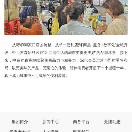
从0到900家门店的跨越，从单一便利店到“商品+服务+数字化”全域升
级，中百罗森始终践行“让共同生活的城市变得更美好”的品牌愿景。接下
来，中百罗森将继续聚焦商品力与服务力，深化会员运营与即时零售布
局，以更美味的产品、更暖心的体验，陪伴消费者开启下一个温暖十年，
真正成为城市中不可或缺的便利港湾。
上一篇：
战高温护品质，汉口北生鲜蔬果中心仓全链条“锁鲜”进行
时
下一篇：
深耕国企联村助振兴｜中百集团打通黄陂六家砦村锦绣黄桃产销路
集团简介
新闻中心
商务平台
党建动态