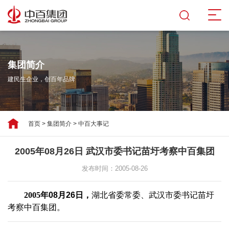
集团简介
建民生企业，创百年品牌
首页
>
集团简介
>
中百大事记
2005年08月26日 武汉市委书记苗圩考察中百集团
发布时间：2005-08-26
2005
年
08
月
26
日，
湖北省委常委、武汉市委书记苗圩
考察中百集团。