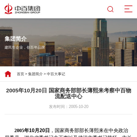
集团简介
建民生企业，创百年品牌
首页
>
集团简介
>
中百大事记
2005年10月20日 国家商务部部长薄熙来考察中百物
流配送中心
发布时间：2005-10-20
2005
年
10
月
20
日
，国家商务部部长薄熙来在中央政治