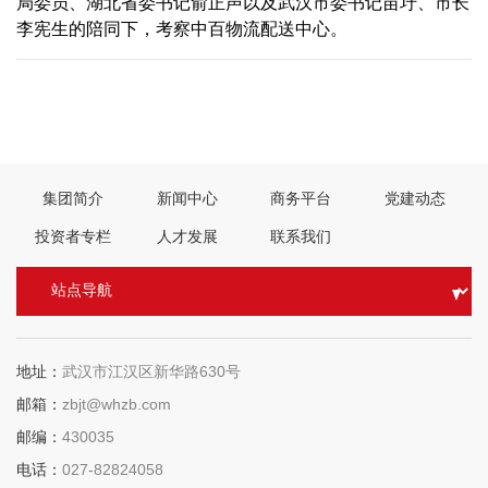
局委员、湖北省委书记俞正声以及武汉市委书记苗圩、市长
李宪生的陪同下，考察中百物流配送中心。
上一篇：
2006年01月25日 中百仓储重组重庆山城超市，在渝门店
数达到20家
下一篇：
2005年09月26日 集团入围“2005年中国服务业500强”，位居189位
集团简介
新闻中心
商务平台
党建动态
投资者专栏
人才发展
联系我们
地址：
武汉市江汉区新华路630号
邮箱：
zbjt@whzb.com
邮编：
430035
电话：
027-82824058