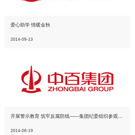
爱心助学 情暖金秋
2014-09-13
开展警示教育 筑牢反腐防线——集团纪委组织参观
《以案为戒，警钟长鸣》警示教育展览
2014-08-19