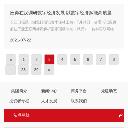
应勇在汉调研数字经济发展 以数字经济赋能高质量发
展 为建成支点走在前列谱写新篇打造新增长点
长江日报讯（湖北日报记者李保林王婧）7月21日，省委书记应勇
前往工业互联网标识解析国家顶级节点（武汉）、传神语联网络科
技股份有限公司、武汉斗鱼鱼乐网络科技有限公司、小药药医药科
2021-07-22
技有限公司等调研数字经济发展。应勇强调，要深入学习贯彻习近
平总书...
«
1
2
3
4
5
6
7
8
...
28
29
»
集团简介
新闻中心
商务平台
党建动态
投资者专栏
人才发展
联系我们