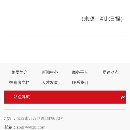
（来源：湖北日报）
上一篇：
习近平在参观“‘不忘初心、牢记使命’中国共产党历史展览”
时强调 铭记奋斗历程担当历史使命 从党的奋斗历史中汲取前进力量
中共中央办公厅印发通知 在全社会开展“四史”宣传教育
下一篇：
集团简介
新闻中心
商务平台
党建动态
投资者专栏
人才发展
联系我们
地址：
武汉市江汉区新华路630号
邮箱：
zbjt@whzb.com