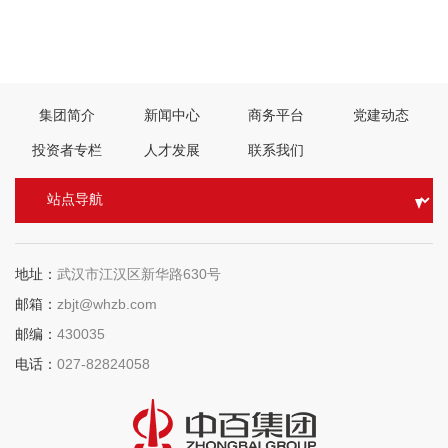
上一篇：
用好红色资源赓续红色血脉 努力创造无愧于历史和人民的
新业绩
两院院士大会中国科协第十次全国代表大会在京召开
下一篇：
集团简介
新闻中心
商务平台
党建动态
投资者专栏
人才发展
联系我们
地址：
武汉市江汉区新华路630号
邮箱：
zbjt@whzb.com
邮编：
430035
电话：
027-82824058