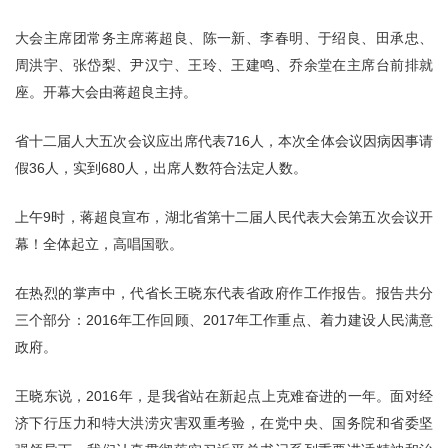
大会主席团常务主席蒋超良、陈一新、李春明、于绍良、田承忠、
周洪宇、张岱梨、尹汉宁、王玲、王建鸣、乔余堂在主席台前排就
座。开幕大会由蒋超良主持。
省十二届人大五次会议应出席代表716人，本次全体会议因病因事请
假36人，实到680人，出席人数符合法定人数。
上午9时，蒋超良宣布，湖北省第十二届人民代表大会第五次会议开
幕！全体起立，高唱国歌。
在热烈的掌声中，代省长王晓东代表省政府作工作报告。报告共分
三个部分：2016年工作回顾、2017年工作重点、着力建设人民满意
政府。
王晓东说，2016年，是我省站在新起点上克难奋进的一年。面对经
济下行压力和特大洪涝灾害双重考验，在党中央、国务院和省委坚