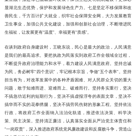
显湖北生态优势，保护和发展绿色生产力。七是坚定不移保障和改
善民生，千方百计扩大就业，织牢社会保障安全网，大力发展教育
卫生事业，加强公共文化建设，加强和创新社会治理，不断增进民
生福祉，让发展更有“温度”、幸福更有“质感”。
在谈到政府自身建设时，王晓东说，民心是最大的政治，人民满意
是我们的最高追求。要把执政为民落实到政府工作全领域全过程，
不断提升政府治理能力和水平，着力建设人民满意政府。坚持忠诚
为民，务必树牢“四个意识”，牢记根本宗旨，争做“五个表率”。坚持
担当有为，对改革发展中的各种矛盾困难、对人民群众关切的重大
问题，敢于知难而进、迎难而上、破难而行。坚持务实重行，坚决
不搞急功近利的短期行为，坚决不搞虚报浮夸的表面文章，坚决不
搞华而不实的花拳绣腿，坚决不搞劳民伤财的形象工程。坚持依法
行政，将政府工作全面纳入法治化轨道，推进依法决策、科学决
策、民主决策。坚持清正廉洁，认真落实全面从严治党主体责任和
“一岗双责”，深入推进政府系统党风廉政建设和反腐败斗争，营造山