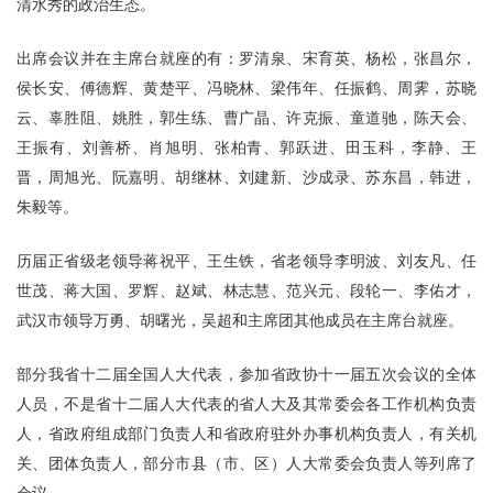
清水秀的政治生态。
出席会议并在主席台就座的有：罗清泉、宋育英、杨松，张昌尔，
侯长安、傅德辉、黄楚平、冯晓林、梁伟年、任振鹤、周霁，苏晓
云、辜胜阻、姚胜，郭生练、曹广晶、许克振、童道驰，陈天会、
王振有、刘善桥、肖旭明、张柏青、郭跃进、田玉科，李静、王
晋，周旭光、阮嘉明、胡继林、刘建新、沙成录、苏东昌，韩进，
朱毅等。
历届正省级老领导蒋祝平、王生铁，省老领导李明波、刘友凡、任
世茂、蒋大国、罗辉、赵斌、林志慧、范兴元、段轮一、李佑才，
武汉市领导万勇、胡曙光，吴超和主席团其他成员在主席台就座。
部分我省十二届全国人大代表，参加省政协十一届五次会议的全体
人员，不是省十二届人大代表的省人大及其常委会各工作机构负责
人，省政府组成部门负责人和省政府驻外办事机构负责人，有关机
关、团体负责人，部分市县（市、区）人大常委会负责人等列席了
会议。