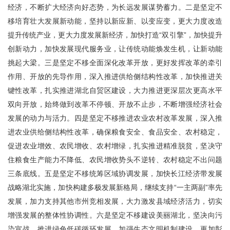
经济，不断扩大经济向好态势，为长远发展谋势蓄力。二是坚定不
移培育壮大发展新动能，坚持以新应新、以变应变，更大力度改造
提升传统产业，更大力度发展新经济，加快打造“双引擎”，加快提升
创新动力，加快发展现代服务业，让传统动能焕发生机，让新动能
挑起大梁。三是坚定不移全面深化改革开放，更好发挥改革的牵引
作用、开放的先导作用，深入推进供给侧结构性改革，加快推进关
键性改革，扎实推进湖北自贸区建设，大力推进更深层次更高水平
双向开放，始终做到改革不停顿、开放不止步，不断增强经济社会
发展的动力与活力。四是坚定不移推进农业农村改革发展，深入推
进农业供给侧结构性改革，确保粮食安全、食品安全、农村稳定，
促进农业增效、农民增收、农村增绿，扎实推进精准脱贫，坚决守
住粮食生产能力不降低、农民增收势头不逆转、农村稳定不出问题
三条底线。五是坚定不移统筹区域协调发展，加快长江经济带发展
战略湖北实施，加快构建多极发展新格局，继续支持“一主两副”率先
发展，加力支持其他市州竞相发展，大力激发县域经济活力，切实
增强发展的整体性协调性。六是坚定不移建设美丽湖北，坚决向污
染宣战，推进绿色低碳循环发展，加强生态文明机制建设，更加彰