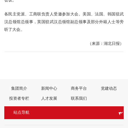
各民主党派、工商联负责人受邀参加大会。美国、法国、韩国驻武
汉总领馆总领事，英国驻武汉总领馆副总领事及部分外籍人士等旁
听了大会。
（来源：湖北日报）
上一篇：
长江新城落子武汉中北部 起步区位于谌家矶—武湖区块
下一篇：
湖北省第十二届人民代表大会第五次会议关于湖北省人民政府工作
报告的决议
集团简介
新闻中心
商务平台
党建动态
投资者专栏
人才发展
联系我们