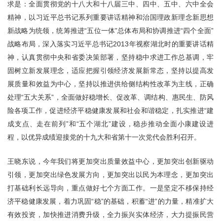
求是：全面贯彻党的十八大和十八届三中、四中、五中、六中全会
精神，以习近平总书记系列重要讲话精神和治国理政新理念新思想
新战略为统领，统筹推进“五位一体”总体布局和协调推进“四个全面”
战略布局，深入落实习近平总书记2013年视察湖北时的重要讲话精
神，认真贯彻中央和省委决策部署，坚持稳中求进工作总基调，牢
固树立新发展理念，适应把握引领经济发展新常态，坚持以提高发
展质量和效益为中心，坚持以推进供给侧结构性改革为主线，正确
处理“五大关系”，全面做好稳增长、促改革、调结构、惠民生、防风
险各项工作，促进经济平稳健康发展和社会和谐稳定，扎实推进“建
成支点、走在前列”和“五个湖北”建设，稳步推动全面小康建设进
程，以优异成绩迎接党的十九大和省第十一次党代会胜利召开。
王晓东说，今年我们将更加突出质量效益中心，更加突出创新驱动
引领，更加突出绿色发展方向，更加突出以民为本理念，更加突出
打基础利长远导向，重点做好七个方面工作。一是坚定不移保持经
济平稳健康发展，着力巩固“稳”的基础，积蓄“进”的力量，精准扩大
有效投资，加快推进消费升级，全力振兴实体经济，大力提振民营