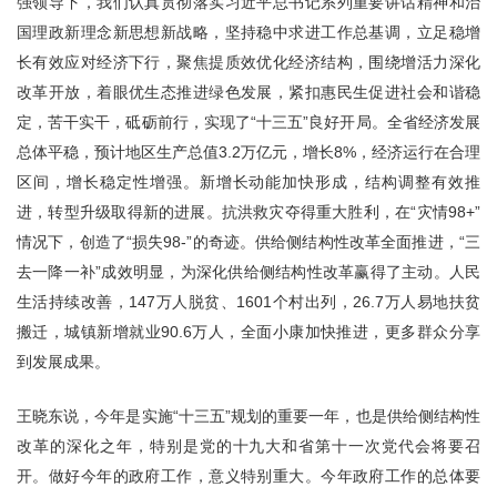
强领导下，我们认真贯彻落实习近平总书记系列重要讲话精神和治
国理政新理念新思想新战略，坚持稳中求进工作总基调，立足稳增
长有效应对经济下行，聚焦提质效优化经济结构，围绕增活力深化
改革开放，着眼优生态推进绿色发展，紧扣惠民生促进社会和谐稳
定，苦干实干，砥砺前行，实现了“十三五”良好开局。全省经济发展
总体平稳，预计地区生产总值3.2万亿元，增长8%，经济运行在合理
区间，增长稳定性增强。新增长动能加快形成，结构调整有效推
进，转型升级取得新的进展。抗洪救灾夺得重大胜利，在“灾情98+”
情况下，创造了“损失98-”的奇迹。供给侧结构性改革全面推进，“三
去一降一补”成效明显，为深化供给侧结构性改革赢得了主动。人民
生活持续改善，147万人脱贫、1601个村出列，26.7万人易地扶贫
搬迁，城镇新增就业90.6万人，全面小康加快推进，更多群众分享
到发展成果。
王晓东说，今年是实施“十三五”规划的重要一年，也是供给侧结构性
改革的深化之年，特别是党的十九大和省第十一次党代会将要召
开。做好今年的政府工作，意义特别重大。今年政府工作的总体要