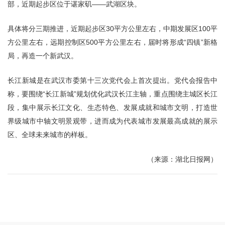
部，近期起步区位于谌家矶——武湖区块。
具体将分三期推进，近期起步区30平方公里左右，中期发展区100平
方公里左右，远期控制区500平方公里左右，届时将形成“四镇”新格
局，再造一个新武汉。
长江新城是在武汉市委第十三次党代会上首次提出。党代会报告中
称，要围绕“长江新城”规划优化武汉长江主轴，重点围绕主城区长江
段，集中展示长江文化、生态特色、发展成就和城市文明，打造世
界级城市中轴文明景观带，进而成为代表城市发展最高成就的展示
区、全球未来城市的样板。
（来源：湖北日报网）
上一篇：
铭记革命历史 追寻红色记忆 --记中心百货爱国主义教育宣
传月活动
湖北省十二届人大五次会议开幕
下一篇：