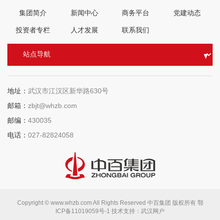
集团简介
新闻中心
商务平台
党建动态
投资者专栏
人才发展
联系我们
地址：
武汉市江汉区新华路630号
邮箱：
zbjt@whzb.com
邮编：
430035
电话：
027-82824058
Copyright © www.whzb.com All Rights Reserved 中百集团 版权所有
鄂
ICP备11019059号-1
技术支持：
武汉网户