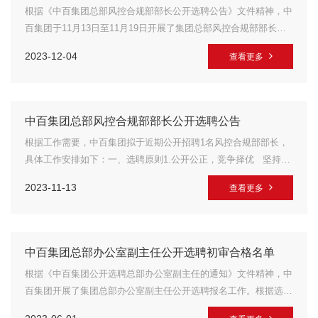
根据《中百集团总部风控合规部部长公开选聘公告》文件精神，中
百集团于11月13日至11月19日开展了集团总部风控合规部部长公
开选聘报名工作。根据选聘工作程序，集团选聘工作领导小组结合
2023-12-04
查看更多
各岗位任职资格要求，对报名竞聘者进行了资格审查。现将符合中
百集团总
中百集团总部风控合规部部长公开选聘公告
根据工作需要，中百集团拟于近期公开招聘1名风控合规部部长，
具体工作安排如下：一、选聘原则1.公开公正，竞争择优 坚持职
业化、专业化和市场化的方向，建立“能上能下”“能进能出”“能增能
2023-11-13
查看更多
减”的干部管理机制，按照竞争、择优的要求。
中百集团总部办公室副主任公开选聘初审合格名单
根据《中百集团公开选聘总部办公室副主任的通知》文件精神，中
百集团开展了集团总部办公室副主任公开选聘报名工作。根据选聘
工作程序，集团选聘工作领导小组结合各岗位任职资格要求，对报